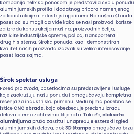
Kompanija Telix sa ponosom je predstavila svoju ponudu
aluminijumskih profila i dodatnog pribora namenjenog
za konstrukcije u industrijskoj primeni. Na našem štandu
posetioci su mogli da vide kako se naši proizvodi koriste
za izradu konstrukcija mašina, proizvodnih ćelija,
različite industrijske opreme, polica, transportera i
drugih sistema. Široka ponuda, kao i demonstrirani
kvalitet naših proizvoda izazvali su veliko interesovanje
posetilaca sajma.
Širok spektar usluga
Pored proizvoda, posetiocima su predstavljene i usluge
koje zaokružuju našu ponudu i omogućavaju kompletna
rešenja za industrijsku primenu. Među njima posebno se
ističe
CNC obrada
, koja obezbeđuje preciznu izradu
delova prema zahtevima klijenata. Takođe,
eloksaža
aluminijuma
pruža zaštitu i unapređuje estetski izgled
aluminijumskih delova, dok
3D štampa
omogućava brzu