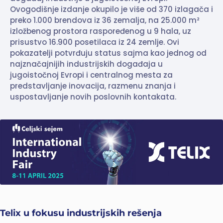
Ovogodišnje izdanje okupilo je više od 370 izlagača i
preko 1.000 brendova iz 36 zemalja, na 25.000 m²
izložbenog prostora raspoređenog u 9 hala, uz
prisustvo 16.900 posetilaca iz 24 zemlje. Ovi
pokazatelji potvrđuju status sajma kao jednog od
najznačajnijih industrijskih događaja u
jugoistočnoj Evropi i centralnog mesta za
predstavljanje inovacija, razmenu znanja i
uspostavljanje novih poslovnih kontakata.
Telix u fokusu industrijskih rešenja