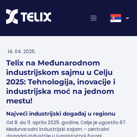
14. 04. 2025.
Telix na Međunarodnom
industrijskom sajmu u Celju
2025: Tehnologija, inovacije i
industrijska moć na jednom
mestu!
Najveći industrijski događaj u regionu
Od 8. do 11. aprila 2025. godine, Celje je ugostilo 67.
Međunarodni industrijski sajam – centralni
događaj industrije u jugoistočnoj Evropi.