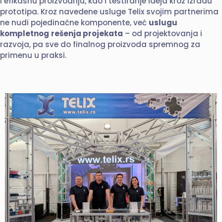
i efikasnu proizvodnju, kao i testiranje ideja kroz izradu
prototipa. Kroz navedene usluge Telix svojim partnerima
ne nudi pojedinačne komponente, već
uslugu
kompletnog
rešenja projekata
– od projektovanja i
razvoja, pa sve do finalnog proizvoda spremnog za
primenu u praksi.