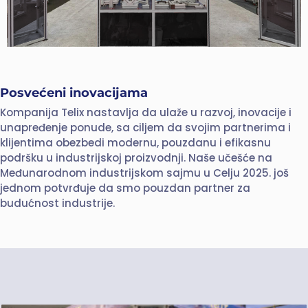
Posvećeni inovacijama
Kompanija Telix nastavlja da ulaže u razvoj, inovacije i
unapređenje ponude, sa ciljem da svojim partnerima i
klijentima obezbedi modernu, pouzdanu i efikasnu
podršku u industrijskoj proizvodnji. Naše učešće na
Međunarodnom industrijskom sajmu u Celju 2025. još
jednom potvrđuje da smo pouzdan partner za
budućnost industrije.