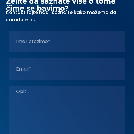
Želite da saznate više o tome
čime se bavimo?
Kontaktirajte nas i saznajte kako možemo da
sarađujemo.