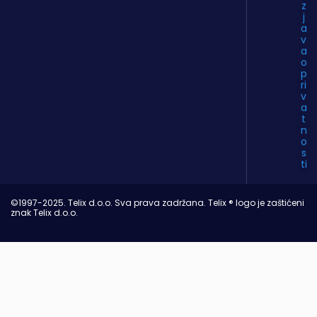
z
j
a
v
a
o
p
ri
v
a
t
n
o
s
ti
©1997-2025. Telix d.o.o. Sva prava zadržana. Telix ® logo je zaštićeni
znak Telix d.o.o.